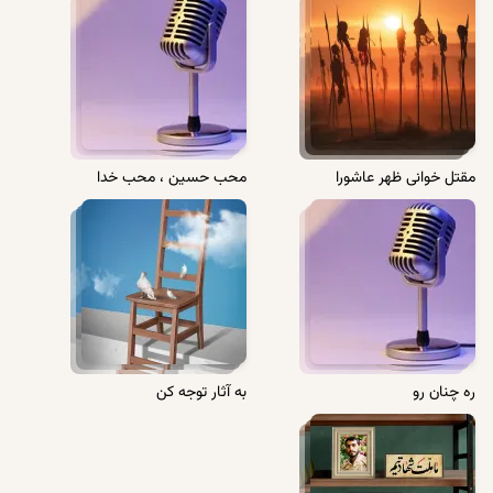
مقتل خوانی ظهر عاشورا
محب حسین ، محب خدا
ره چنان رو
به آثار توجه کن