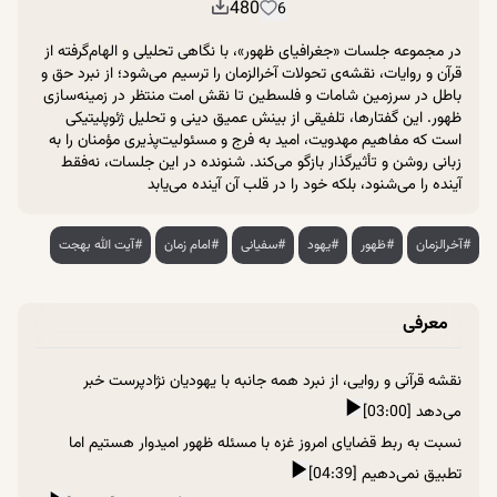
480
6
در مجموعه جلسات «جغرافیای ظهور»، با نگاهی تحلیلی و الهام‌گرفته از
قرآن و روایات، نقشه‌ی تحولات آخرالزمان را ترسیم می‌شود؛ از نبرد حق و
باطل در سرزمین شامات و فلسطین تا نقش امت منتظر در زمینه‌سازی
ظهور. این گفتارها، تلفیقی از بینش عمیق دینی و تحلیل ژئوپلیتیکی
است که مفاهیم مهدویت، امید به فرج و مسئولیت‌پذیری مؤمنان را به
زبانی روشن و تأثیرگذار بازگو می‌کند. شنونده در این جلسات، نه‌فقط
آینده را می‌شنود، بلکه خود را در قلب آن آینده می‌یابد
#آخرالزمان
#ظهور
#یهود
#سفیانی
#امام زمان
#آیت الله بهجت
معرفی
نقشه قرآنی و روایی، از نبرد همه جانبه با یهودیان نژادپرست خبر
می‌دهد [03:00]
نسبت به ربط قضایای امروز غزه با مسئله ظهور امیدوار هستیم اما
تطبیق نمی‌دهیم [04:39]