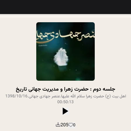
جلسه دوم : حضرت زهرا و مدیریت جهانی تاریخ
اهل بیت (ع)
حضرت زهرا سلام الله علیها
.
عنصر جهادی جهانی
.
1398/10/16
00:50:13
205
0