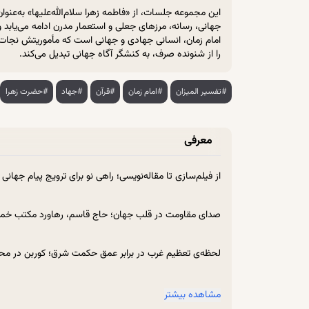
این مجموعه جلسات، از «فاطمه زهرا سلام‌الله‌علیها» به‌ع
جهانی، رسانه، مرزهای جعلی و استعمار مدرن ادامه می‌یابد 
امام زمان، انسانی جهادی و جهانی است که مأموریتش نجات و
را از شنونده صرف، به کنشگر آگاه جهانی تبدیل می‌کند.
#تفسیر المیزان
#امام زمان
#قرآن
#جهاد
#حضرت زهرا
معرفی
از فیلم‌سازی تا مقاله‌نویسی؛ راهی نو برای ترویج پیام جهانی اسلام
صدای مقاومت در قلب جهان؛ حاج قاسم، رهاورد مکتب خمینی [1
لحظه‌ی تعظیم غرب در برابر عمق حکمت شرق؛ کوربن در محضر ط
المیزان در قلب اندونزی؛ اثری که فراتر از مرزها طنین انداخت [12:45
مشاهده بیشتر