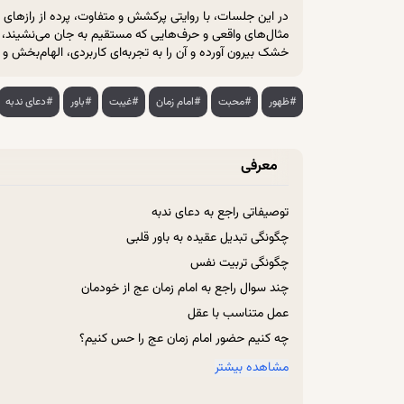
در این جلسات، با روایتی پرکشش و متفاوت، پرده از رازهای «مر
مثال‌های واقعی و حرف‌هایی که مستقیم به جان می‌نشیند، 
خشک بیرون آورده و آن را به تجربه‌ای کاربردی، الهام‌بخش و
#ظهور
#محبت
#امام زمان
#غیبت
#باور
#دعای ندبه
معرفی
توصیفاتی راجع‌ به دعای ندبه
چگونگی تبدیل عقیده به باور قلبی
چگونگی تربیت نفس
چند سوال راجع‌ به امام زمان عج از خودمان
عمل متناسب با عقل
چه کنیم حضور امام زمان عج را حس کنیم؟
چه زمانی خداوند به انسان عنایت می‌کند؟
مشاهده بیشتر
چگونه دل بی‌تاب می‌شود؟