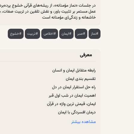
در جلسات «نماز مؤمنانه»، از ریشه‌های قرآنی خشوع پرده‌برد
عمل مستمر بر تثبیت باور، و نقش تلقین در تربیت صفات، 
خاشعانه و زندگی‌ای مؤمنانه است
#نماز
#صبر
#ایمان
#اخلاص
#تربیت
#خشوع
معرفی
رابطه متقابل ایمان و انسان
تقسیم بندی ایمان
راه حل استقرار ایمان در دل
اهمیت ایمان در شب اول قبر
ایمان، قیمتی ترین واژه در قرآن
درمان افسردگی با ایمان
رابطه ایمان، شادی، امید و نشاط با یکدیگر
مشاهده بیشتر
راه رسیدن به فلاح