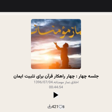
جلسه چهار : چهار راهکار قرآن برای تثبیت ایمان
اخلاق
.
نماز مومنانه
.
1396/07/04
00:44:54
421
8