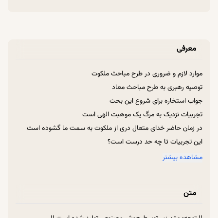
معرفی
موارد لازم و ضروری در طرح مباحث ملکوت
توصیه رهبری به طرح مباحث معاد
جواب استخاره برای شروع این بحث
تجربیات نزدیک به مرگ یک موهبت الهی است
در زمان حاضر خدای متعال دری از ملکوت به سمت ما گشوده است
این تجربیات تا چه حد درست است؟
آسیب ها و آفات این تجربیات
مشاهده بیشتر
اولین آسیب قضاوت عجولانه
اشتیاق غیر معقول نسبت به مرگ
متن
چرا حال تجربه گران با بیان امام سجاد (ع) متفاوت است؟
تغییر اعتقادات در لحظه جان دادن