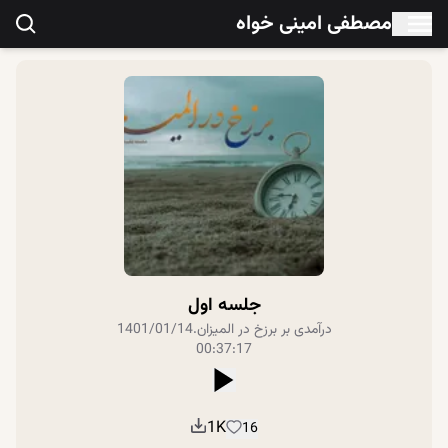
مصطفی امینی خواه
جلسه اول
درآمدی بر برزخ در المیزان
.
1401/01/14
00:37:17
1K
16