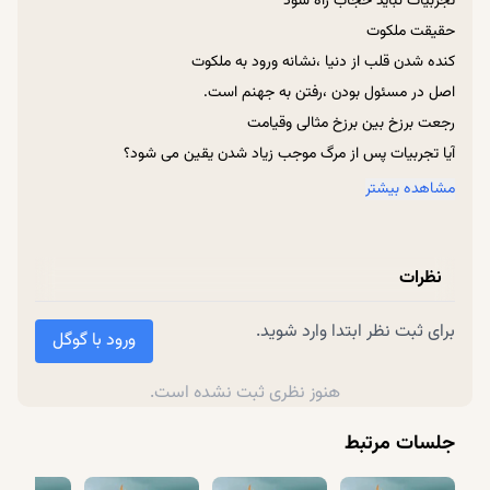
تجربیات نباید حجاب راه شود
مواظب تلقی مخاطب از بیان تجربه ها باشید
حقیقت ملکوت
انتخاب در ظرف تقدیر است نه اینکه تقدیر را عوض کند.
کنده شدن قلب از دنیا ،نشانه ورود به ملکوت
ماجرای مادر حضرت مریم
اصل در مسئول بودن ،رفتن به جهنم است.
از رهزنی قوه وهم وخیال در تجربیات نباید غافل شد.
رجعت برزخ بین برزخ مثالی وقیامت
امام حسین ثارالله است.
آیا تجربیات پس از مرگ موجب زیاد شدن یقین می شود؟
ستاریت خداوند از باب امتنان است
اصل سقوط انسان بعد از باز شدن دروازه های ملکوت
مشاهده بیشتر
مواظب بازی نفس باشیم.
اصل در گناه ،گناه قلبی نه قالبی
نظرات
تجربه نشان فضیلت است.
تجربه نزدیک به مرگ،مرگ نیست.
برای ثبت نظر ابتدا وارد شوید.
مواظب تلقی مخاطب از بیان تجربه ها باشید
ورود با گوگل
انتخاب در ظرف تقدیر است نه اینکه تقدیر را عوض کند.
هنوز نظری ثبت نشده است.
ماجرای مادر حضرت مریم
از رهزنی قوه وهم وخیال در تجربیات نباید غافل شد.
جلسات مرتبط
امام حسین ثارالله است.