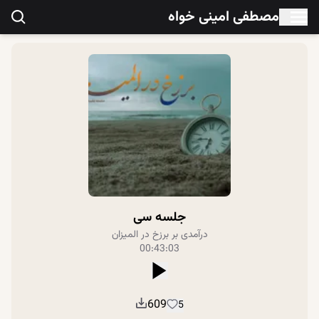
مصطفی امینی خواه
جلسه سی
درآمدی بر برزخ در المیزان
00:43:03
609
5