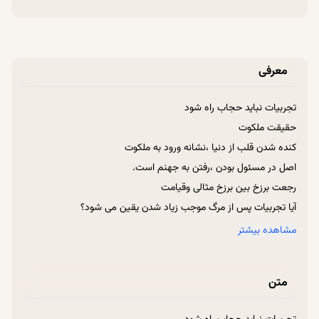
معرفی
تجربیات نباید حجاب راه شود
حقیقت ملکوت
کنده شدن قلب از دنیا ،نشانه ورود به ملکوت
اصل در مسئول بودن ،رفتن به جهنم است.
رجعت برزخ بین برزخ مثالی وقیامت
آیا تجربیات پس از مرگ موجب زیاد شدن یقین می شود؟
اصل سقوط انسان بعد از باز شدن دروازه های ملکوت
مشاهده بیشتر
مواظب بازی نفس باشیم.
اصل در گناه ،گناه قلبی نه قالبی
متن
تجربه نشان فضیلت است.
تجربه نزدیک به مرگ،مرگ نیست.