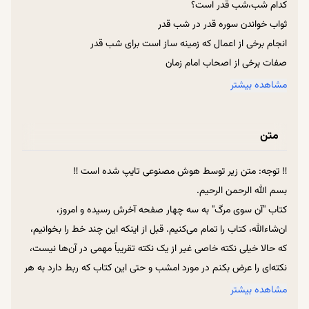
کدام شب‌،شب قدر است؟
ثواب خواندن سوره قدر در شب قدر
انجام برخی از اعمال که زمینه ساز است برای شب قدر
صفات برخی از اصحاب امام زمان
رزق معنوی کسانی که شب قدر در حرم امام رضا هستند
مشاهده بیشتر
چه طور می‌شود فهمید توبه ما قبول شده یا نه؟
نگاه تجربه‌گر مرگ به دنیای فانی
متن
توضیحاتی راجع‌به توبه به درگاه خداوند
‼ توجه: متن زیر توسط هوش مصنوعی تایپ شده است ‼
بسم الله الرحمن الرحیم.
کتاب "آن سوی مرگ" به سه چهار صفحه آخرش رسیده و امروز،
ان‌شاءالله، کتاب را تمام می‌کنیم. قبل از اینکه این چند خط را بخوانیم،
که حالا خیلی نکته خاصی غیر از یک نکته تقریباً مهمی در آن‌ها نیست،
نکته‌ای را عرض بکنم در مورد امشب و حتی این کتاب که ربط دارد به هر
دو.
مشاهده بیشتر
این سه نفری که در این کتاب "آن سوی مرگ"، ماجرایشان – حالا به هر