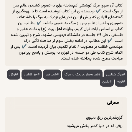
کتاب آن سوی مرگ کوششی کم‌سابقه برای به تصویر کشیدن عالم پس
از مرگ است. ✔ نویسنده ی این کتاب کوشیده است تا با بهره‌گیری از
گفته‌های افرادی که پیش از این تجربه‌ای نزدیک به مرگ را داشته‌اند،
تصویری واقعی از عالم پس از مرگ به تصویر بکشد. ✔ مطالب این
کتاب بر اساس آیات قرآن کریم، روایات اهل بیت (ع) و نکات عقلی و
فلسفی ، طی ۳۹ جلسه در دانشگاه فردوسی مشهد، شرح و تبیین شده
است. ✔ این مطالب در ادامه بخش سوم از مباحث تأثیر درک
مهندسی خلقت بر معنویت / نظام تقدیم، بیان گردیده است. ✔ پس از
اتمام شرح کتاب طی دو جلسه در تهران به پرسش و پاسخ پیرامون
مباحث مطرح شده پرداخته شده است.
#مرگ شناسی
#تجربه‌های نزدیک به مرگ
#شب قدر
#حق الناس
#توکل
#توبه
#یقین
معرفی
گران‌قدر‌ترین رزق دنیوی
رزقی که در دنیا کمتر پخش می‌شود