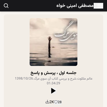
مصطفی امینی خواه
جلسه اول ، پرسش و پاسخ
عالم ملکوت
.
شرح و بررسی کتاب آن سوی مرگ
.
1398/10/26
01:34:29
2K
28