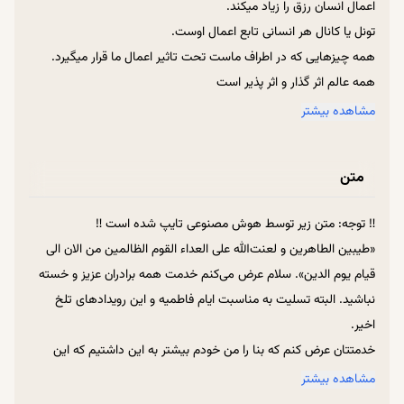
اعمال انسان رزق را زیاد میکند.
تونل یا کانال هر انسانی تابع اعمال اوست.
همه چیزهایی که در اطراف ماست تحت تاثیر اعمال ما قرار میگیرد.
همه عالم اثر گذار و اثر پذیر است
چگونه نعمات نورانیت خود را از دست می دهند؟
مشاهده بیشتر
دایره حقوق خیلی وسیع است
چگونه حق الناسی که بر گردن ما است را ادا کنیم؟
متن
مراتب برزخی ما مراتب علم ماست.
علم یعنی باور قلبی
‼ توجه: متن زیر توسط هوش مصنوعی تایپ شده است ‼
به میزانی که انسان اخلاص دارد، شرح صدر دارد
«طیبین الطاهرین و لعنت‌الله علی العداء القوم الظالمین من الان الی
شهید به خاطر اخلاص‍ی که دارد عوالم را میفهمد
قیام یوم الدین». سلام عرض می‌کنم خدمت همه برادران عزیز و خسته
کلاسهای عالم برزخ به میزان درک ماست
نباشید. البته تسلیت به مناسبت ایام فاطمیه و این رویدادهای تلخ
ارتباط قلبی و توجه باطنی چگونه حاصل می شود؟
اخیر.
رفقای سلوکی بسیار مهم هستند.
خدمتتان عرض کنم که بنا را من خودم بیشتر به این داشتیم که این
جلسه، بیشتر به پرسش و پاسخ بگذرد؛ چون این بحث کذایی ما که
مشاهده بیشتر
موجب دردسر شد، فکر نمی‌کردیم که همچین بلایی سرمان دربیاید.