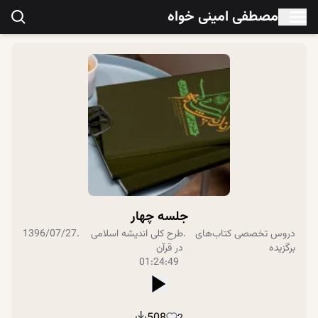
مصطفی امینی خواه
جلسه چهار
دروس تخصصی
کتاب‌های
.
طرح کلی اندیشه اسلامی
.
1396/07/27
برگزیده
در قرآن
01:24:49