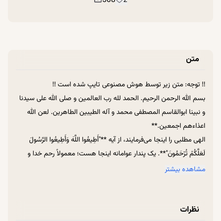
508
2
متن
‼ توجه: متن زیر توسط هوش مصنوعی تایپ شده است ‼
بسم الله الرحمن الرحیم. الحمد لله رب العالمین و صلی الله علی سیدنا
و نبینا ابوالقاسم المصطفی محمد و آله الطیبین الطاهرین. لعن الله
اعذاءهم اجمعین.**
الهی مطلبی را اینجا می‌فرمایند، از آیه **"أَطِيعُوا اللَّهَ وَأَطِيعُوا الرَّسُولَ
لَعَلَّكُمْ تُرْحَمُونَ"**. یک پندار عوامانه اینجا هست؛ معمولاً رحم خدا و
رحمت خدا را رقیب اطاعت می‌دانند. می‌گویند: "یا اطاعت داری یا خدا
مشاهده بیشتر
بهت رحم می‌کند. ما که اطاعت نداریم، خدا بهمون رحم کند." گویی
رحمت جایگزین اطاعت است.
نظرات
آقا این را مطرح می‌فرمایند. می‌فرمایند که نه تنها این غلط است، بلکه