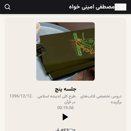
مصطفی امینی خواه
جلسه پنج
دروس تخصصی
کتاب‌های
.
طرح کلی اندیشه اسلامی
.
1396/12/12
برگزیده
در قرآن
00:19:56