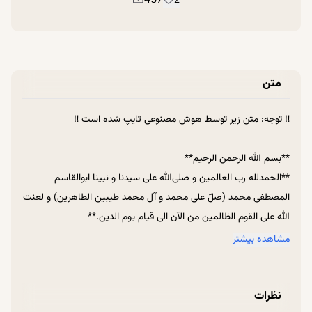
457
2
متن
‼ توجه: متن زیر توسط هوش مصنوعی تایپ شده است ‼
**بسم الله الرحمن الرحیم**
**الحمدلله رب العالمین و صلی‌الله علی سیدنا و نبینا ابوالقاسم
المصطفی محمد (صلّ علی محمد و آل محمد طیبین الطاهرین) و لعنت
الله علی القوم الظالمین من الآن الی قیام یوم الدین.**
کتابی که ما در محضرش هستیم، کتاب «طرح کلی اندیشه‌ی اسلامی در
مشاهده بیشتر
قرآن» است که مربوط به جلسات سخنرانی رهبر معظم انقلاب در ماه
رمضان سال ۱۳۵۳ شمسی، یعنی بیش از چهل سال پیش، است. این
نظرات
کتاب به کلیاتی از معارف قرآنی در مورد ایمان، ولایت، نبوت، و توحید