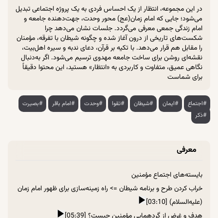
در این مجموعه، انتظار از یک احساس فردی به یک پروژه اجتماعی تبدیل
می‌شود؛ جایی که امام زمان(عج) محور وحدت، جهت‌دهنده جامعه و
امام زندگی جمعی معرفی می‌گردد. جلسات نشان می‌دهد چرا
شکست‌های تاریخی از درون آغاز شده و چگونه شیطان با تفرقه، مؤمنان
را مقابل هم قرار می‌دهد. با تکیه بر قرآن، دعای ندبه و سیره اهل‌بیت،
نقشه‌ای روشن برای ساخت جامعه مهدوی ترسیم می‌شود. اگر به‌دنبال
نگاهی عمیق، متفاوت و کاربردی به «انتظار» هستید، این محتوا دقیقاً
برای شماست
#اجتماع
#ایمان
#شیطان
#تقوا
#وحدت
#امام باقر
#بصیرت
#ذکر
معرفی
بایسته‌های اجتماع مؤمنین
خراب کردن طرح و برنامه شیطان => راه زمینه‌سازی برای ظهور امام زمان
(علیه‌السلام) [03:10]
هدف و غرض از گردهمایی مؤمنین چیست؟ [05:39]