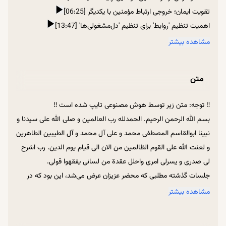
تقویت ایمان؛ خروجی ارتباط مؤمنین با یکدیگر [06:25]
اهمیت تنظیم 'روابط' برای تنظیم 'دل‌مشغولی‌ها' [13:47]
ترک مجالس علما؛ علت از بین رفتن حال خوبِ معنوی در بیان امام
مشاهده بیشتر
سجاد (علیه‌السلام) [18:23]
اندر حکایت بازی خوردن از شیطان به اسم جذب به دین [22:02]
متن
ماجرای حضور امام باقر (علیه‌السلام) در مجلس لهوِ هشام‌بن‌حکم و
تیراندازی ایشان [25:23]
‼ توجه: متن زیر توسط هوش مصنوعی تایپ شده است ‼
آیه ۵۵ سوره مبارکه قصص=> اعراض بندگان خوب خدا از مجلس لغو و
بسم الله الرحمن الرحیم. الحمدلله رب العالمین و صلی الله علی سیدنا و
بیهوده [31:02]
نبینا ابوالقاسم المصطفی محمد و علی آل محمد و آل الطیبین الطاهرین
رازِ رسیدن به خشوع قلب در نماز => اعراض از لغو [32:10]
و لعنت الله علی القوم الظالمین من الان الی قیام یوم الدین. رب اشرح
سیره مؤمنانه => ترک معاشرت و مجالست با جاهلان [37:00]
لی صدری و یسرلی امری واحلل عقدة من لسانی یفقهوا قولی.
کدام مجلس موجب حسرت و وزر و وبال قیامتی می‌شود؟ [39:33]
جلسات گذشته مطلبی که محضر عزیزان عرض می‌شد، این بود که در
ادعیه وارد شده از پیامبر اکرم (صل‌الله‌علیه‌و‌آله) برای مجالس [42:27]
تقابل با شیطان و در مسیر بندگی خدای متعال، آن چیزی که ما را به
مشاهده بیشتر
پیروزی می‌رساند و باعث می‌شود که بتوانیم حرکت بکنیم، این است که
بیانات فوق‌العاده سیدبن‌طاووس (ره) در نامه به فرزندش [43:41]
باید مؤمنین به همدیگر زنجیر باشند، پیوست داشته باشند، اتصال
مشغولیت بیش از حد به مقابله با شیطان؛ یکی از ترفند‌های شیطان برای