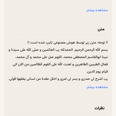
وقتی دل سرد شود، همه چیز فرو می‌ریزد
مشاهده بیشتر
ایمان حقیقی یعنی هرگز مأیوس نشدن
متن
ریشه بحران‌های اجتماعی در سردی دل‌هاست
‼ توجه: متن زیر توسط هوش مصنوعی تایپ شده است ‼
بسم الله الرحمن الرحیم. الحمدلله رب العالمین و صلی الله علی سیدنا و
اخلاق بدون عشق، فقط عادت بی‌روح است
نبینا ابوالقاسم المصطفی محمد، اللهم صل علی محمد و آل محمد،
فعال الطیبین الطاهرین و لعنت الله علی القوم الظالمین من الان الی
ایمان، آتشی است که هرگز خاموش نمی‌شود
قیام یوم الدین.
رب اشرح لی صدری و یسر لی امری و احلل عقدة من لسانی یفقهوا قولی.
همه دردها از جایی شروع می‌شود که عشق نیست
دیشب درمورد این صحبت کردیم که مسئله اصلی ما چیست و درد
مشاهده بیشتر
اصلی و مشکل اصلی که اگر آن حل شود، همه مشکلاتمان حل می‌شود.
راه نزدیک شدن به خدا، فقط عاشق شدن است
کمی در مورد آن شناسی با هم گفتگو کردیم و دیدیم که اکثر چیزهایی
نظرات
که ما به‌عنوان درد می‌دانیم، این‌ها درد ما نیست؛ مشکل اصلی ما
این‌ها نیست. به این نشانه که وقتی دعوا می‌شود، مشکل ما حل