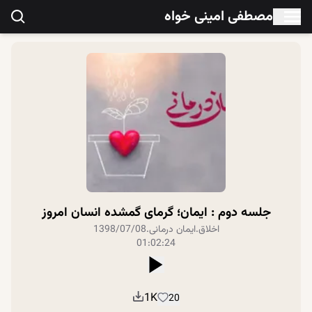
مصطفی امینی خواه
جلسه دوم : ایمان؛ گرمای گمشده انسان امروز
اخلاق
.
ایمان درمانی
.
1398/07/08
01:02:24
1K
20