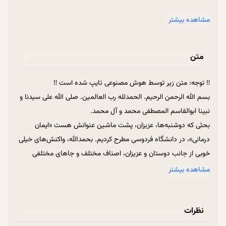
ایمان تقلبی انسان را زمین‌گیر می‌کند
مشاهده بیشتر
قلب سالم، انتخاب درست می‌سازد
متن
شک، نشانه فقدان نور درون است
‼ توجه: متن زیر توسط هوش مصنوعی تایپ شده است ‼
بسم الله الرحمن الرحیم. الحمدلله رب العالمین. صلی الله علی سیدنا و
رسانه جهت می‌دهد، ایمان جهت می‌بخشد
نبینا ابوالقاسم المصطفی محمد و آل محمد.
بحثی که دوشنبه‌ها، عزیزان، پشت ماشین عنوانش هست «ایمان
ایمان نافی عقل نیست، مکمل آن است
درمانی»، در دانشگاه فردوسی مطرح کردیم. بحمدالله، واکنش‌های خیلی
خوبی از جانب دوستان و عزیزان، اصناف مختلف و جاهای مختلفی
زندگی با نور ایمان معنا پیدا می‌کند
داشته است؛ واکنش‌های خیلی خوب و مثبتی. پنج جلسه بیشتر نبود و
مشاهده بیشتر
مختصر و مفید و خیلی جمع‌وجور بود. ما عرض کردیم که این بحثی که
انسانِ مؤمن، درست می‌بیند و درست می‌رود
داریم می‌گوییم، بحث ایمان درمانی، لااقل هفده - هجده سال، هر شب
نظرات
شب یک ساعت باید سخنرانی پیرامونش بشود تا کمی آنی که ما
می‌خواهیم، مسئله حل شود. مطرحِ همه اونی که ما دنبالشیم، حاصل