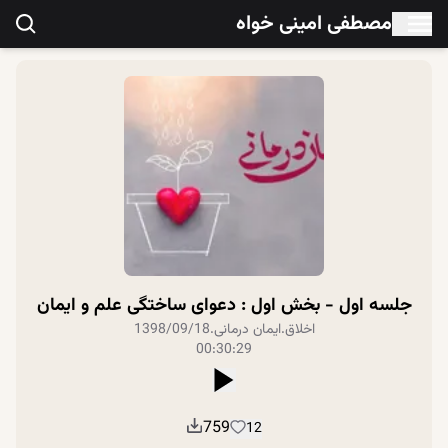
مصطفی امینی خواه
جلسه اول - بخش اول : دعواى ساختگی علم و ایمان
اخلاق
.
ایمان درمانی
.
1398/09/18
00:30:29
759
12