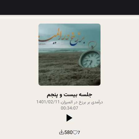
جلسه بیست و پنجم
درآمدی بر برزخ در المیزان
.
1401/02/11
00:34:07
580
7