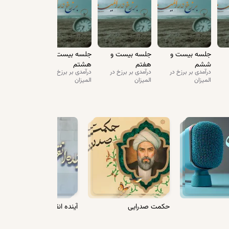
‌البلاغه در اعماق جانش فرورفته بود. برای من محسوس
لام پیوند خورده و متصل شده است. راستی من هر وقت حساب
جلسه بیست و
جلسه بیست و
جلسه بیست و
ششم
هفتم
هشتم
درآمدی بر برزخ در
درآمدی بر برزخ در
درآمدی بر برزخ در
المیزان
المیزان
المیزان
‌که دانه‌های اشکشان بر روی محاسن سفیدشان می‌چکید،
طور که توصیف شده است؛ یعنی روح کندن و بردن و چیزهای
 جدایی از بدن باشد، بدن همش کنده‌شدن، فاصله، دورشدن از
. آدم وقتی می‌خوابد خلاص می‌شود از این چک و سفته
واب شیرین است. جدایی روح از بدن، مواجه‌شدن با یک
‌کنم بعد برمی‌گردم این قضیه مرحوم آقای شیرازی را به آن
حکمت صدرایی
آینده انقلاب