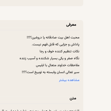
معرفی
محبت اهل بیت صادقانه یا دروغین؟؟!!
پاداش و جزایی که قابل فهم نیست.
نکات تنظیم کننده خوف و رجا
نگاه صفر و یکی بسیار شکننده و آسیب زننده
ملاحظات خداوند متعال با ابلیس
سیر تعالی انسان وابسته به توبیخ است؟؟!!
امتیازات ملکوتی، میانگینی نیست.
مشاهده بیشتر
لطافات روحی نباید انسان را مغرور کند.
تجلی همه اعمال در برزخ
متن
در تحلیل افراد، جنبه‌های مختلف رادر نظر بگیریم.
می‌شود با داشتن حق الناس، شهید شد!!