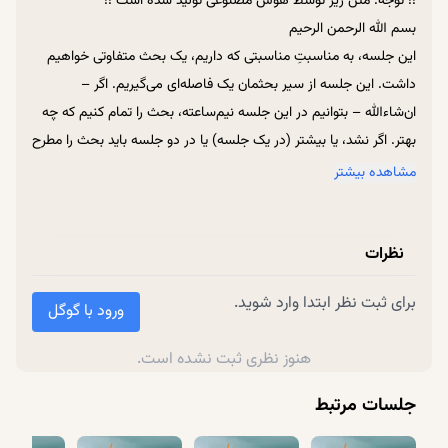
!! توجه: متن زیر توسط هوش مصنوعی تولید شده است !!
حمال دیگران نباشیم!
بسم الله الرحمن الرحیم
این جلسه، به مناسبتِ مناسبتی که داریم، یک بحث متفاوتی خواهیم
داشت. این جلسه از سیر بحثمان یک فاصله‌ای می‌گیریم. اگر –
ان‌شاءالله – بتوانیم در این جلسه نیم‌ساعته، بحث را تمام کنیم که چه
بهتر. اگر نشد، یا بیشتر (در یک جلسه) یا در دو جلسه باید بحث را مطرح
کنیم.
مشاهده بیشتر
دو گزارش متفاوت و متضاد و عجیب از عالم برزخ، در روایات و در
نظرات
نقل‌هایی که شده و بزرگان گفته‌اند و تأیید کرده‌اند، به ما رسیده است
که بسیار عجیب است و می‌تواند مبدأ یک فصل پژوهشی بسیار جدی
برای ثبت نظر ابتدا وارد شوید.
باشد. این دو گزارش، خودش یک فصل آموزشی باشد و باب و یک دوره
ورود با گوگل
مباحث شناخت برزخ. خودِ همین دو گزارش که قضایای بسیار عجیبی
هنوز نظری ثبت نشده است.
است.
جلسات مرتبط
قضیه اولی که می‌خواهیم نقل کنیم – البته در ذهنم بود اول کدام را