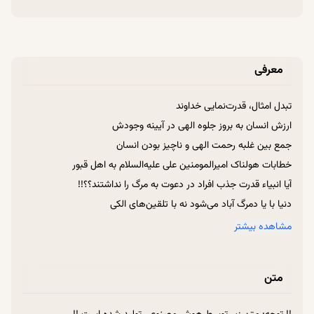
معرفی
تبدل امثال، قدرت‌نمایی خداوند
ارزش انسان به بروز جلوه الهی در آیینه وجودش
جمع بین غلبه رحمت الهی و ناچیز بودن انسان
خطابات هولناک امیرالمومنین علی علیه‌السلام به اهل قبور
آیا انبیاء قدرت جذب افراد در دعوت به مرگ را نداشتند؟؟!!
دنیا با یا دمرگ آباد می‌شود نه با تلقین‌های الکی
اهل هوای نفس، مرگ را برنمی‌تابند!!
مشاهده بیشتر
دنیا سرابی بیش نیست.
کیفیت مرگ دست خودته!
متن
دائما و همیشه به نفست مرگ را یادآوری کن.
باور کن که میروی!!