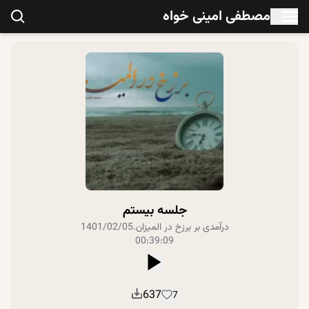
مصطفی امینی خواه
جلسه بیستم
درآمدی بر برزخ در المیزان
.
1401/02/05
00:39:09
637
7