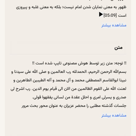
ظهور به معنی نمایان شدن امام نیست؛ بلکه به معنی غلبه و پیروزی
است [05:09]
اویس قرنی؛ صحابی که جسمش کنار پیامبر (صل‌الله‌علیه‌وآله) نبود، اما
مشاهده بیشتر
دل او از بقیه به پیامبر (صل‌الله‌علیه‌وآله) نزدیک‌تر بود [08:43]
ماجرای عجیب هارون مکی؛ امام صادق (علیه‌السلام): اگر شیعه ما
متن
هستی برو داخل تنور! [13:49]
خطاب امام زمان (علیه‌السلام) به علی بن مهزیار: چرا اینقدر دیر آمدی؟!
‼ توجه: متن زیر توسط هوش مصنوعی تایپ شده است ‼
[19:25]
بسم‌الله الرحمن الرحیم، الحمدلله رب العالمین و صلی الله علی سیدنا و
اضطرارِ عجیب امام سجاد (علیه‌السلام) از مشاهده گرفتاری شیعیان؛
نبینا ابوالقاسم المصطفی محمد و آل محمد و آله الطیبین الطاهرین و
نان خشکی که برکت یافت [21:02]
لعنت الله علی القوم الظالمین من الان الی قیام یوم الدین. رب اشرح لی
تأثّر آیت الله بهجت (ره) از شنیدن گرفتاری مردم [29:56]
صدری و یسرلی امری و احلل عقدة من لسانی یفقهوا قولی.
امیرالمؤمنین (علیه‌السلام): ما به خاطر مریضی شما مریض می‌شویم!
جلسات گذشته مطلبی را محضر عزیزان به عنوان محور بحث مرور
[31:32]
می‌کردیم. آن نکته این بود که امام زمان (ارواحنا فداه) امام جمعه است،
مشاهده بیشتر
اجتماع واقعی قلوب چگونه است؟ [35:27]
یعنی امام جامعه است، امام جماعت و امامِ جمعیت. بعضی از ائمه ما
داغی که حضرت زهرا (سلام‌الله‌علیها) را آب نمود … [36:57]
(سلام الله علیهم اجمعین)، امامتشون و حضورشون در جامعه وابسته
رضایت حضرت زهرا (سلام‌الله‌علیها) => عامل دور شدن از مغضوبُُ