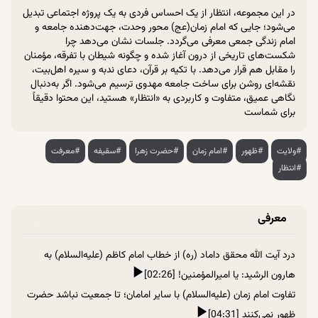
در این مجموعه، انتظار از یک احساس فردی به یک پروژه اجتماعی تبدیل
می‌شود؛ جایی که امام زمان(عج) محور وحدت، جهت‌دهنده جامعه و
امام زندگی جمعی معرفی می‌گردد. جلسات نشان می‌دهد چرا
شکست‌های تاریخی از درون آغاز شده و چگونه شیطان با تفرقه، مؤمنان
را مقابل هم قرار می‌دهد. با تکیه بر قرآن، دعای ندبه و سیره اهل‌بیت،
نقشه‌ای روشن برای ساخت جامعه مهدوی ترسیم می‌شود. اگر به‌دنبال
نگاهی عمیق، متفاوت و کاربردی به «انتظار» هستید، این محتوا دقیقاً
برای شماست
#ولایت
#ظهور
#امام زمان
#حضرت زهرا
#سقیفه
#معرفت
#انتظار
معرفی
درد آیت الله محقق داماد (ره) از خطاب امام کاظم (علیه‌السلام) به
هارون الرشید: یا امیرالمؤمنین! [02:26]
تفاوت امام زمان (علیه‌السلام) با سایر امامان؛ تا جمعیت نباشد حضرت
ظهور نمی‌کنند [04:31]