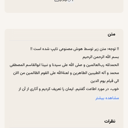
398
1
متن
‼ توجه: متن زیر توسط هوش مصنوعی تایپ شده است ‼
بسم الله الرحمن الرحیم
الحمدلله رب‌العالمین و صلی الله علی سیدنا و نبینا ابوالقاسم المصطفی
محمد و آله الطیبین الطاهرین و لعنةالله علی القوم الظالمین من الان
الی قیام یوم الدین
خوب، در مورد اطاعت گفتیم. ایمان را تعریف کردیم و آثاری از آن از
دیدیم که ایمان مربوط به قلب است؛ ولی وقتی به عمل تبدیل شود،
مشاهده بیشتر
یعنی ایمان باید عمل را پمپاژ کند و باید مبنای رفتار و خاستگاه رفتار
باشد. ایمانی که خاستگاه رفتار نباشد، یا ایمان نیست، یا اگر ایمان باشد،
نظرات
به مرور زمان از بین می‌رود. این را من چند بار گفته‌ام، مثل قلمی که