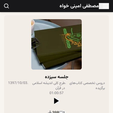
مصطفی امینی خواه
جلسه سیزده
دروس تخصصی
کتاب‌های
.
طرح کلی اندیشه اسلامی
.
1397/10/03
برگزیده
در قرآن
01:00:57