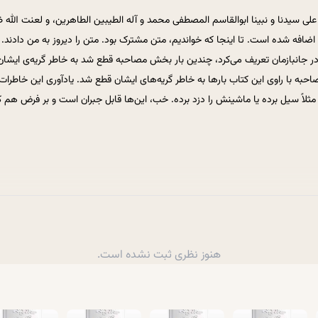
 علی سیدنا و نبینا ابوالقاسم المصطفی محمد و آله الطیبین الطاهرین، و لعنت الله ظ
فه شده است. تا اینجا که خواندیم، متن مشترک بود. متن را دیروز به من دادند.
برادر جانبازمان تعریف می‌کرد، چندین بار بخش مصاحبه قطع شد به خاطر گریه‌ی ایشا
مصاحبه با راوی این کتاب بارها به خاطر گریه‌های ایشان قطع شد. یادآوری این خاطر
را مثلاً سیل برده یا ماشینش را دزد برده. خب، این‌ها قابل جبران است و بر فرض هم
م، این همه بهم می‌ریزیم؛ چه برسد به اینکه انسان در آنجایی که به شدت به اعمال نیا
ورد تهمت است، داستان میرزای شیرازی را می‌خواهم عرض بکنم. هرچند قبلاً تعری
 نیست. ماجرایی جالب و اثرگذار است. این را امروز، ان‌شاءالله، عرض می‌کنم. توفی
 معتبر بود. خیلی مطلب را ایشان مطلب قُرصی می‌دانستند در اینکه حتماً بوده و ا
ر ایشان، محمد امین است. میرزای شیرازی صاحب فتوای تنباکو، یک حسابداری داشت
در شیراز. این بابا قصد می‌کند برود حج. شروع می‌کند اموالش را جمع می‌کند و آما
هنوز نظری ثبت نشده است.
هزار سکه می‌شود، به پول آن زمان که خب پول خیلی زیادی بوده. هرچه هم نگاه می‌
رمایه و جوانی و هرچه دار و ندارش، خلاصه همین پول است. مکه با خودش ببرد، اعمال 
دارد، باید بالاخره مال را به کسی بدهد. یک مدت فکر می‌کند، می‌گوید: «خوب، مرجع 