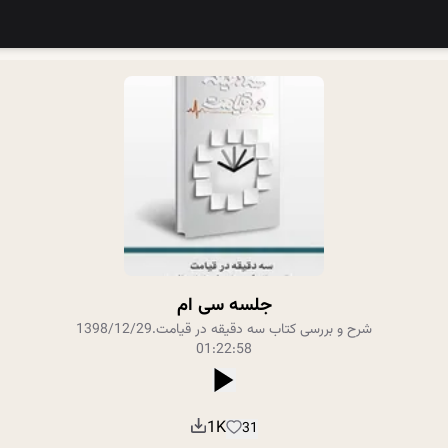
جلسه سی ام
شرح و بررسی کتاب سه دقیقه در قیامت
.
1398/12/29
01:22:58
1K
31