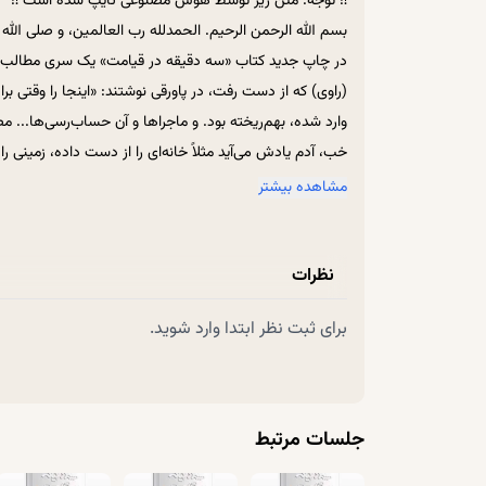
‼ توجه: متن زیر توسط هوش مصنوعی تایپ شده است ‼
علامت تقوا
بسم الله الرحمن الرحیم. الحمدلله رب العالمین، و صلی الله
در چاپ جدید کتاب «سه دقیقه در قیامت» یک سری مطالب اضا
(راوی) که از دست رفت، در پاورقی نوشتند: «اینجا را وقتی 
وارد شده، بهم‌ریخته بود. و ماجراها و آن حساب‌رسی‌ها... 
خب، آدم یادش می‌آید مثلاً خانه‌ای را از دست داده، زمینی 
و برود. وقتی به یاد این‌ها می‌افتیم و به این‌ها فکر می‌کنی
مشاهده بیشتر
ببیند این عمل هیچ اثر و کارکردی برای او ندارد.
اینجا به مناسبت این بخش و مناسبت بحث بعدی‌مان که در م
نظرات
دقیقه در قیامت» چون تا حالا نبوده و دانستنش خالی از لطف
شهید کافی در منبر نقل می‌کرد و سلسله سند ایشان هم خلاصه
برای ثبت نظر ابتدا وارد شوید.
ماجرا. این ماجرا هم مال مرحوم میرزای شیرازی و حسابدا
همان دوران، ایشان تاجر شیرازی یک شخصی بود، خیلی ثروتمند 
همه‌ی قرض‌ها را می‌دهد، دینش را پرداخت می‌کند. اموالش 
باشد و بخواهد این مال را در اختیار آن‌ها بگذارد. همه‌ی س
جلسات مرتبط
راهزن زیاد بوده، دزد زیاد بوده. این می‌بیند که چاره‌ای ن