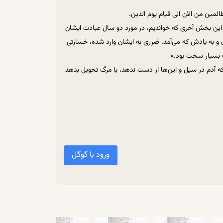
المین من الان الی قیام یوم الدین.
 این بخش آخری که خواندیم، در مورد دو سال عبادت ایشان
ن و به یادش که می‌آمد، ضرری به ایشان وارد شده، خسارتی
ات بسیار سخت بود.»
 که آدم در سیل و این‌ها از دست ندهد، با مرگ تحویل بدهد
ز دارد، گرفتار بشود و این‌ها اعمالش را از دست بدهد و
ف کرده‌ام، ولی در این بحث‌های «آنسوی مرگ» و «سه
ق بده. حواس‌مان را جمع می‌کنیم.
یشان از کانال‌های مختلف برایشان اثبات شده بود این
 به اسم محمد امین.
ورود با گوگل
ده‌ی سفر می‌شود. بعد از اینکه اموال را جمع می‌کند،
کند، می‌بیند تو اطرافش کسی نیست که به او اعتماد داشته
حج را بخواهد با این‌ها به جا بیاورد.
شیعه، میرزای شیرازی است. ایشان هم اموال زیادی دستشان