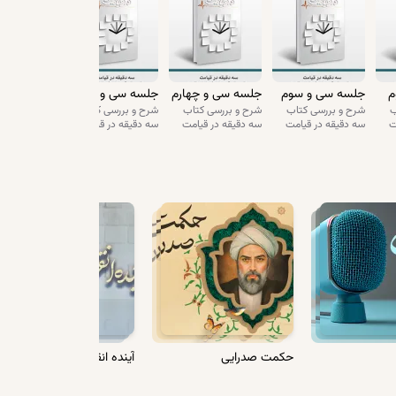
است، پول ما قرار می‌گیرد.»
تد. قبل از اینکه بخواهد پول را بسپارد، حرکت می‌کند، راه
ا یک حسابداری داریم، محمد امین. این خیلی امانت‌دار است
لی برایت پیش نمی‌آید. برو نجف سراغ ایشان را بگیر.
م
جلسه سی و سوم
جلسه سی و چهارم
جلسه سی و پنجم
ب
شرح و بررسی کتاب
شرح و بررسی کتاب
شرح و بررسی کتاب
تم خدمت میرزای شیرازی، ایشان به من گفتند که بیایم پول‌ها
ت
سه دقیقه در قیامت
سه دقیقه در قیامت
سه دقیقه در قیامت
ه مستقیم می‌رود نجف و می‌رود خانه‌ی محمد امین. ولی
ه به ایشان سپردم را برای من بیاورید.»
رد. انگار این هزار سکه آب شده، رفته تو زمین. خبری
 "من ضامنم، به ضمانت من بده به او"؟ الان من آمدم از شما
ش در وادی‌السلام است. شما برو وادی‌السلام. این ذکرهایی
حکمت صدرایی
آینده انقلاب