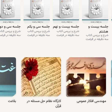
هر کاری با آن بقیه‌ی پول‌هایم می‌کند، با این پولم هم همین. این هم جای امنی 
 خدمت مرحوم میرزای شیرازی، پول‌ها را به ایشان می‌سپارد و عزم سفر می‌کند، راه می‌اف
کند. ایشان سکوت می‌کنند و لبخندی می‌زنند به این تاجر و می‌گویند که: «تو نجف م
ت او. من به تو ضمانت می‌دهم که پول‌هایت را ببری نجف، دست ایشان بسپاری، مشک
جلسه بیست و
جلسه بیست و نهم
جلسه سی و یکم
جلسه سی و دو
هشتم
شرح و بررسی کتاب
شرح و بررسی کتاب
شرح و بررسی کتا
‌رود نجف. کمی پرس‌وجو می‌کند، محمد امین را پیدا می‌کند. می‌گوید که: «آقا، من رف
شرح و بررسی کتاب
سه دقیقه در قیامت
سه دقیقه در قیامت
سه دقیقه در قیام
سه دقیقه در قیامت
 می‌افتد به سمت مکه. تقریباً شش ماه طول می‌کشد که می‌رود و برمی‌گردد. از مک
دنیا رفته است. خیلی شوکه می‌شود. سریع به این ورثه می‌گوید که: «آن هزار سکه‌ای ک
وشته نشده است.»
‌ها و آشناهای محمد امین را می‌رود سراغ که نکند به این‌ها سپرده باشد. خبری ندا
لا و می‌رود خدمت میرزای شیرازی. جریان را تعریف می‌کند. می‌گوید: «مگر شما نگفتید:
من نیست.»
را برایت پیدا می‌کنیم. محمد امین آدم خوبی بوده، آدم پاکی بوده. این احتمالاً روح
مهندسی افکار عمومی
کارگاه نظام حل مسئله در
بلاغت
‌ها بگو که من از طرف میرزا آمدم.»
قرآن