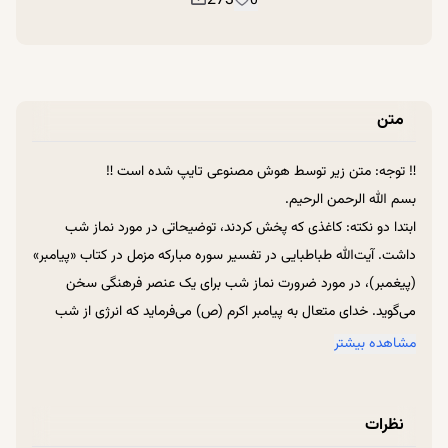
273
0
متن
‼ توجه: متن زیر توسط هوش مصنوعی تایپ شده است ‼
بسم الله الرحمن الرحیم.
ابتدا دو نکته: کاغذی که پخش کردند، توضیحاتی در مورد نماز شب
داشت. آیت‌الله طباطبایی در تفسیر سوره مبارکه مزمل در کتاب «پیامبر»
(پیغمبر)، در مورد ضرورت نماز شب برای یک عنصر فرهنگی سخن
می‌گوید. خدای متعال به پیامبر اکرم (ص) می‌فرماید که انرژی از شب
بگیر.
مشاهده بیشتر
برای عنصر فرهنگی، خب، عمدتاً ما، مخصوصاً با این شب‌های کوتاه
تابستان، سختمان است قبل از اذان صبح بیدار شویم. ساعت مشهد،
نظرات
نسبت به ساعت رایج مملکت، اذان صبحش زودتر است و سخت است.