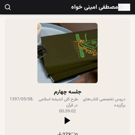
مصطفی امینی خواه
جلسه چهارم
دروس تخصصی
کتاب‌های
.
طرح کلی اندیشه اسلامی
.
1397/05/08
برگزیده
در قرآن
00:39:02