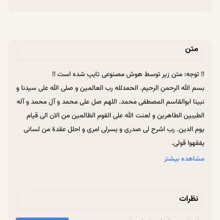
متن
‼ توجه: متن زیر توسط هوش مصنوعی تایپ شده است ‼
بسم الله الرحمن الرحیم. الحمدلله رب العالمین و صلی الله علی سیدنا و
نبینا ابوالقاسم المصطفی محمد. اللهم صل علی محمد و آل محمد و آله
الطیبین الطاهرین و لعنت الله علی القوم الظالمین من الان الی قیام
یوم الدین. رب اشرح لی صدری و یسرلی امری و احلل عقدة من لسانی
یفقهوا قولی.
برخی بزرگان می‌فرمودند: «ما یک ساعت سخنرانی که می‌کنیم هشت
مشاهده بیشتر
ساعت گریه می‌کنیم.» بابت اینکه تو آن یک ساعت آن‌قدری که فاصله
گرفتیم از آن حس خاص معنوی، خلوت و تنهایی‌مان، بابت این غصه‌دار
نظرات
می‌شویم. *«آمدیم و مثلاً با کسی صحبت کردیم، تازه این حرف‌هایی که
زدیم همه‌اش حلال بود، خوب بود، غیبت نبود، دروغ نبود، تهمت نبود.