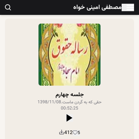
مصطفی امینی خواه
جلسه چهارم
حقی که به گردن ماست
.
1398/11/08
00:52:25
412
5