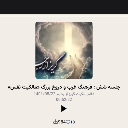
جلسه شش : فرهنگ غرب و دروغ بزرگ «مالکیت نفس»
عالم ملکوت
.
گریز از رجیم
.
1401/05/22
00:52:22
984
18