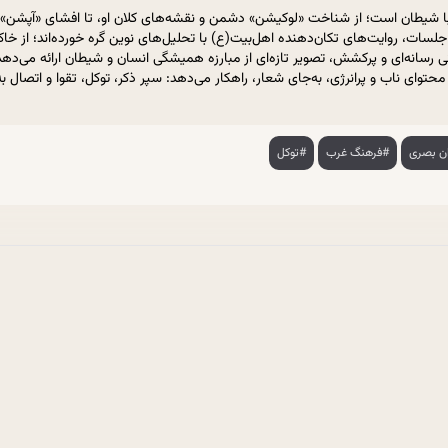
 شیطان است؛ از شناخت «لوکیشن» دشمن و نقشه‌های کلان او، تا افشای «آپشن‌»ها و
جلسات، روایت‌های تکان‌دهنده اهل‌بیت(ع) با تحلیل‌های نوین گره خورده‌اند؛ از خاک
سانه‌ای و پرکشش، تصویر تازه‌ای از مبارزه همیشگی انسان و شیطان ارائه می‌دهد؛ 
حتوای ناب و پرانرژی، به‌جای شعار، راهکار می‌دهد: سپر ذکر، توکل، تقوا و اتصال 
ن بصری
#فرهنگ غرب
#توکل