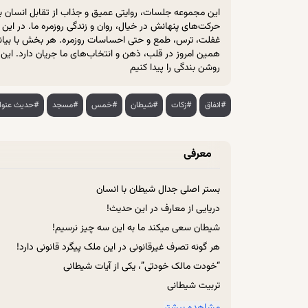
این مجموعه جلسات، روایتی عمیق و جذاب از تقابل انسان با
حرکت‌های پنهانش در خیال، روان و زندگی روزمره ما. در این 
غفلت، ترس، طمع و حتی احساسات روزمره. هر بخش با بیانی ر
همین امروز در قلب، ذهن و انتخاب‌های ما جریان دارد. این م
روشن بندگی را پیدا کنیم
#انفاق
#زکات
#شیطان
#خمس
#مسجد
#حدیث عنوا
معرفی
بستر اصلی جدال شیطان با انسان
دریایی از معارف در این حدیث!
شیطان سعی میکند ما به این سه چیز نرسیم!
هر گونه تصرف غیرقانونی در این ملک پیگرد قانونی دارد!
“خودت مالک خودتی”، یکی از آیات شیطانی
تربیت شیطانی
خودکشی قانونی