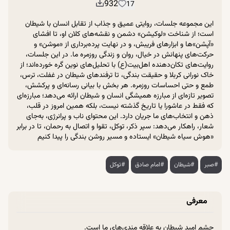
932
17
این مجموعه جلسات، روایتی عمیق و جذاب از تقابل انسان با شیطان
است؛ از شناخت «لوکیشن» دشمن و نقشه‌های کلان او، تا افشای
«آپشن‌»ها و ابزارهای فریبش، و در نهایت پرده‌برداری از «موشن» و
حرکت‌های پنهانش در خیال، روان و زندگی روزمره ما. در این جلسات،
روایت‌های تکان‌دهنده اهل‌بیت(ع) با تحلیل‌های نوین گره خورده‌اند؛ از
خاک نورانی کربلا و حقیقت بندگی، تا ترفندهای شیطان در غفلت، ترس،
طمع و حتی احساسات روزمره. هر بخش با بیانی رسانه‌ای و پرکشش،
تصویر تازه‌ای از مبارزه همیشگی انسان و شیطان ارائه می‌دهد؛ مبارزه‌ای
که فقط در عاشورا یا تاریخ گذشته نیست، بلکه همین امروز در قلب،
ذهن و انتخاب‌های ما جریان دارد. این محتوای ناب و پرانرژی، به‌جای
شعار، راهکار می‌دهد: سپر ذکر، توکل، تقوا و اتصال به رحمان، تا در برابر
«هوش سیاه شیطان» ایستاده و مسیر روشن بندگی را پیدا کنیم
#صبر
#شیطان
#امام صادق
#توکل
معرفی
چشم امید شیطان به علاقه مندی‌های ما است.