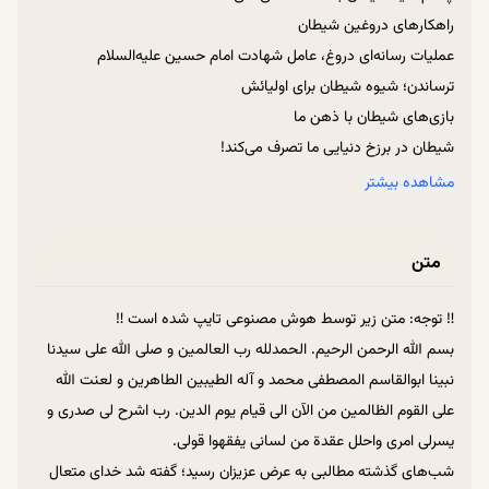
راهکارهای دروغین شیطان
عملیات رسانه‌ای دروغ، عامل شهادت امام حسین علیه‌السلام
ترساندن؛ شیوه شیطان برای اولیائش
بازی‌های شیطان با ذهن ما
شیطان در برزخ دنیایی ما تصرف می‌کند!
شیطان اهل بیت علیه‌السلام را هم وسوسه می‌کند.
مشاهده بیشتر
مخلصین، شیطان را در هر قیافه‌ای می‌شناسند.
نامی که شیطان بر امام سجاد علیه‌السلام گذاشت.
متن
هر چه شیطان گفت، بر عکسش عمل کن!
ترس، جنس وسوسه‌های شیطان
‼ توجه: متن زیر توسط هوش مصنوعی تایپ شده است ‼
حالا چکار کنم؟ وسوسه‌ای شیطانی
بسم الله الرحمن الرحیم. الحمدلله رب العالمین و صلی الله علی سیدنا
جواب شیطان، همین یک کلمه است!
نبینا ابوالقاسم المصطفی محمد و آله الطیبین الطاهرین و لعنت الله
قران با ادبیات جنگی در مورد شیطان صحبت می‌کند!
علی القوم الظالمین من الآن الی قیام یوم الدین. رب اشرح لی صدری و
“خنّاس” آرام و بی سر و صدا می‌آید.
یسرلی امری واحلل عقدة من لسانی یفقهوا قولی.
برای دیدن شیطان، “منوّر” بزن!
شب‌های گذشته مطالبی به عرض عزیزان رسید؛ گفته شد خدای متعال
اگر کامنت منفی هم گرفتی، حق را رها نکن.