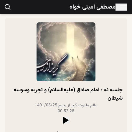
مصطفی امینی خواه
جلسه نه : امام صادق (علیه‌السلام) و تجربه وسوسه
شیطان
عالم ملکوت
.
گریز از رجیم
.
1401/05/25
00:52:28