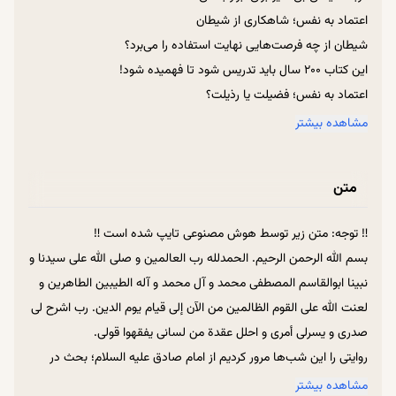
اعتماد به نفس؛ شاهکاری از شیطان
شیطان از چه فرصت‌هایی نهایت استفاده را می‌برد؟
این کتاب ۲۰۰ سال باید تدریس شود تا فهمیده شود!
اعتماد به نفس؛ فضیلت یا رذیلت؟
خاطرت باید از چه کسی جمع باشد؟
مشاهده بیشتر
سعی کن جزء اقلیت باشی!
شیطان با همین حرفها آدم را به جهنم می‌برد.
متن
توکل یعنی: همه فالوورها رو از ذهنت بیرون کن.
روبه روی دیکتاتورها زانو نزن!
‼ توجه: متن زیر توسط هوش مصنوعی تایپ شده است ‼
دلمان به چه چیز قرص است؟
بسم الله الرحمن الرحیم. الحمدلله رب العالمین و صلی الله علی سیدنا و
عاقبت کسانی که “خدای منم منم کردن” بودند.
نبینا ابوالقاسم المصطفی محمد و آل محمد و آله الطیبین الطاهرین و
چرا خدا بعضی اوقات احمق‌ها را پولدار می‌کند!
لعنت الله علی القوم الظالمین من الآن إلی قیام یوم الدین. رب اشرح لی
میوه این درخت ممنوعه، ترس است!
صدری و یسرلی أمری و احلل عقدة من لسانی یفقهوا قولی.
وقتی زاویه رزق عوض می‌شود.
روایتی را این شب‌ها مرور کردیم از امام صادق علیه السلام؛ بحث در
آرامش را می‌خواهی؟
مورد شیطان بود و ابتدا روایتی از امام سجاد علیه السلام که حضرت
مشاهده بیشتر