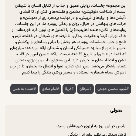
این مجموعه جلسات، روایتی عمیق و جذاب از تقابل انسان با شیطان
است؛ از شناخت «لوکیشن» دشمن و نقشه‌های کلان او، تا افشای
«آپشن‌»ها و ابزارهای فریبش، و در نهایت پرده‌برداری از «موشن» و
حرکت‌های پنهانش در خیال، روان و زندگی روزمره ما. در این جلسات،
روایت‌های تکان‌دهنده اهل‌بیت(ع) با تحلیل‌های نوین گره خورده‌اند؛ از
خاک نورانی کربلا و حقیقت بندگی، تا ترفندهای شیطان در غفلت، ترس،
طمع و حتی احساسات روزمره. هر بخش با بیانی رسانه‌ای و پرکشش،
تصویر تازه‌ای از مبارزه همیشگی انسان و شیطان ارائه می‌دهد؛ مبارزه‌ای
که فقط در عاشورا یا تاریخ گذشته نیست، بلکه همین امروز در قلب،
ذهن و انتخاب‌های ما جریان دارد. این محتوای ناب و پرانرژی، به‌جای
شعار، راهکار می‌دهد: سپر ذکر، توکل، تقوا و اتصال به رحمان، تا در برابر
«هوش سیاه شیطان» ایستاده و مسیر روشن بندگی را پیدا کنیم
#شهید محسن حججی
#شیطان
#کربلا
#امام صادق
#اعتماد به نفس
معرفی
ابلیس در این روز به آرزوی دیرینه‌اش رسید.
کربلا، میدانی بی‌نظیر برای ابراز بندگی