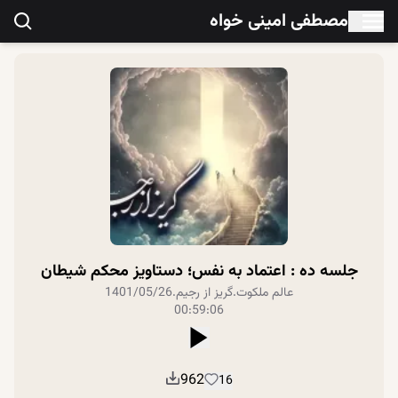
مصطفی امینی خواه
جلسه ده : اعتماد به نفس؛ دستاویز محکم شیطان
عالم ملکوت
.
گریز از رجیم
.
1401/05/26
00:59:06
962
16